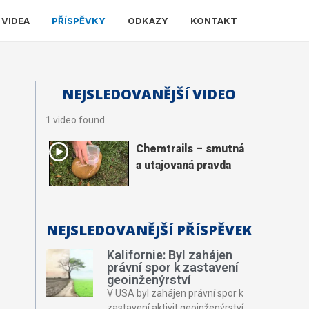
 VIDEA
PŘÍSPĚVKY
ODKAZY
KONTAKT
NEJSLEDOVANĚJŠÍ VIDEO
1 video found
Chemtrails – smutná
a utajovaná pravda
NEJSLEDOVANĚJŠÍ PŘÍSPĚVEK
Kalifornie: Byl zahájen
právní spor k zastavení
geoinženýrství
V USA byl zahájen právní spor k
zastavení aktivit geoinženýrství