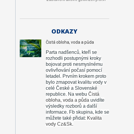
ODKAZY
Čistá obloha, voda a půda
Parta nadšenců, kteří se
rozhodli postupnými kroky
bojovat proti nesmyslnému
ovlivňování počasí pomocí
letadel.
Prvním krokem proto
bylo zmapovat kvalitu vody v
celé České a Slovenské
republice. Na webu
Čistá
obloha, voda a půda
uvidíte
výsledky rozborů a další
informace. Fb skupina, kde se
můžete také přidat:
Kvalita
vody Cz&Sk.