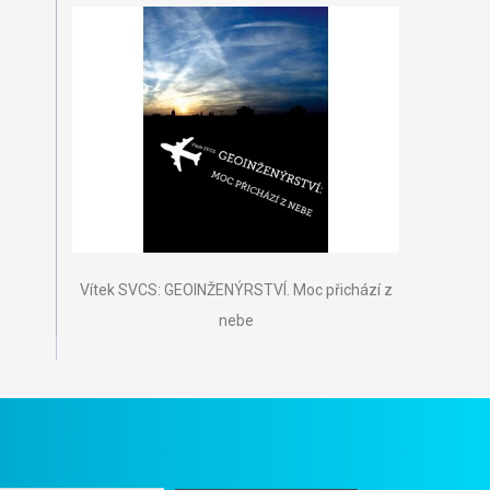
Vítek SVCS: GEOINŽENÝRSTVÍ. Moc přichází z
nebe