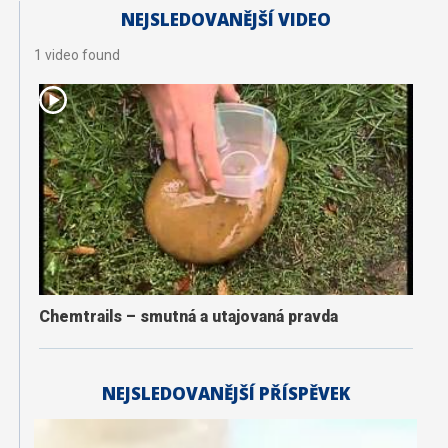
NEJSLEDOVANĚJŠÍ VIDEO
1 video found
Chemtrails – smutná a utajovaná pravda
NEJSLEDOVANĚJŠÍ PŘÍSPĚVEK
K
a