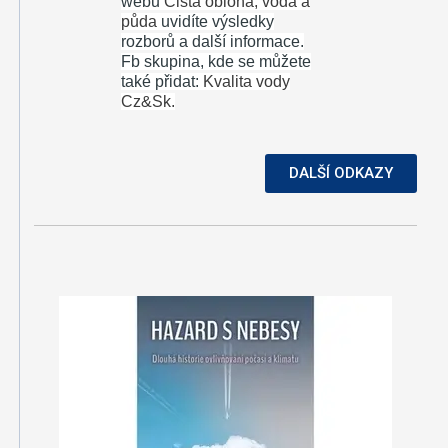
webu
Čistá obloha, voda a
půda
uvidíte výsledky
rozborů a další informace.
Fb skupina, kde se můžete
také přidat:
Kvalita vody
Cz&Sk.
DALŠÍ ODKAZY