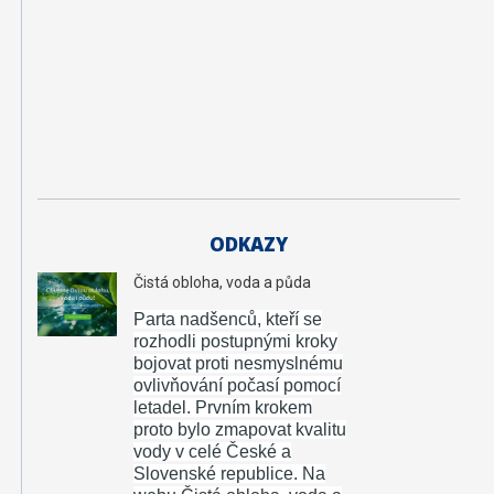
e
n
ý
r
s
t
ví
ODKAZY
Čistá obloha, voda a půda
Parta nadšenců, kteří se
rozhodli postupnými kroky
bojovat proti nesmyslnému
ovlivňování počasí pomocí
letadel.
Prvním krokem
proto bylo zmapovat kvalitu
vody v celé České a
Slovenské republice. Na