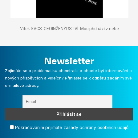
Vítek SVCS: GEOINŽENÝRSTVÍ. Moc přichází z nebe
Newsletter
Zajímáte se o problematiku chemtrails a chcete být informováni o
nových příspěvcích a videích? Přihlaste se k odběru zadáním své
e-mailové adresy.
Pokračováním přijímáte zásady ochrany osobních údajů