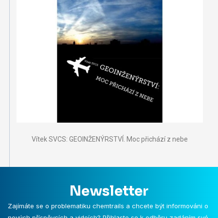
Vítek SVCS: GEOINŽENÝRSTVÍ. Moc přichází z nebe
Newsletter
Zajímáte se o problematiku chemtrails a chcete být informováni o
nových příspěvcích a videích? Přihlaste se k odběru zadáním své