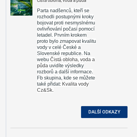
Čistá obloha, voda a půda
Parta nadšenců, kteří se
rozhodli postupnými kroky
bojovat proti nesmyslnému
ovlivňování počasí pomocí
letadel.
Prvním krokem
proto bylo zmapovat kvalitu
vody v celé České a
Slovenské republice. Na
webu
Čistá obloha, voda a
půda
uvidíte výsledky
rozborů a další informace.
Fb skupina, kde se můžete
také přidat:
Kvalita vody
Cz&Sk.
DALŠÍ ODKAZY