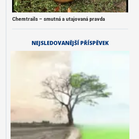
Chemtrails – smutná a utajovaná pravda
NEJSLEDOVANĚJŠÍ PŘÍSPĚVEK
K
a
li
f
o
r
n
i
e
:
B
y
l
z
a
h