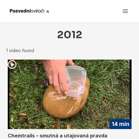
Main
Men
2012
1 video found
14 min
Chemtrails – smutná a utajovaná pravda