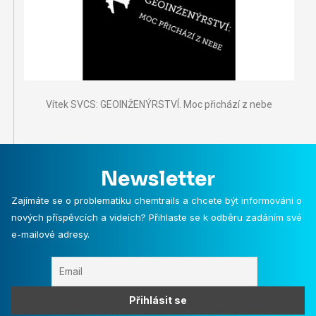
Vítek SVCS: GEOINŽENÝRSTVÍ. Moc přichází z nebe
Newsletter
Zajímáte se o problematiku chemtrails a chcete být informováni o
nových příspěvcích a videích? Přihlaste se k odběru zadáním své
e-mailové adresy.