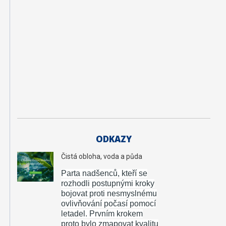
n
ž
e
n
ý
r
s
t
ví
ODKAZY
Čistá obloha, voda a půda
Parta nadšenců, kteří se
rozhodli postupnými kroky
bojovat proti nesmyslnému
ovlivňování počasí pomocí
letadel.
Prvním krokem
proto bylo zmapovat kvalitu