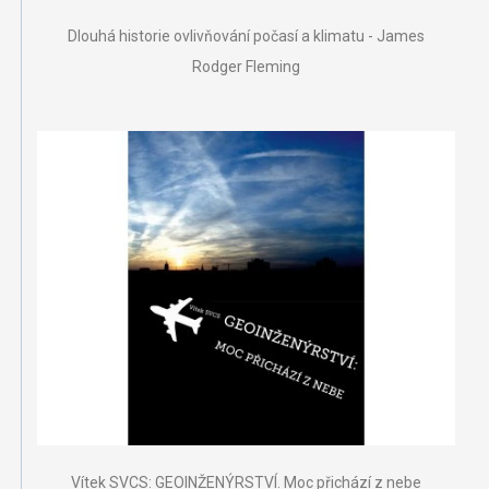
Dlouhá historie ovlivňování počasí a klimatu - James
Rodger Fleming
Vítek SVCS: GEOINŽENÝRSTVÍ. Moc přichází z nebe