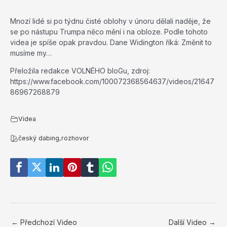
Mnozí lidé si po týdnu čisté oblohy v únoru dělali naděje, že
se po nástupu Trumpa něco mění i na obloze. Podle tohoto
videa je spíše opak pravdou. Dane Widington říká: Změnit to
musíme my…
Přeložila redakce VOLNÉHO bloGu, zdroj:
https://www.facebook.com/100072368564637/videos/21647
86967268879
Videa
český dabing
,
rozhovor
←
Předchozí Video
Další Video
→