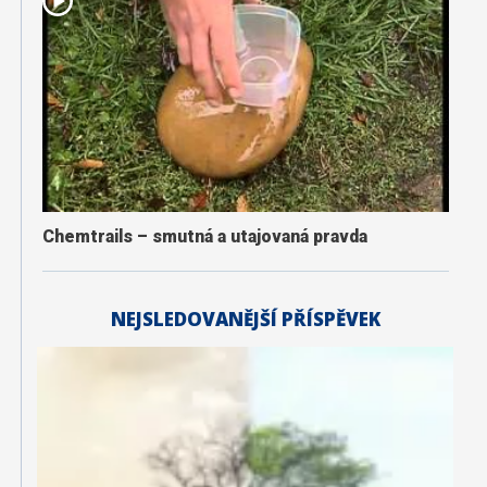
Chemtrails – smutná a utajovaná pravda
NEJSLEDOVANĚJŠÍ PŘÍSPĚVEK
K
a
li
f
o
r
n