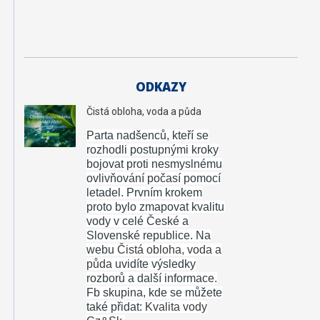
t
ví
ODKAZY
Čistá obloha, voda a půda
Parta nadšenců, kteří se
rozhodli postupnými kroky
bojovat proti nesmyslnému
ovlivňování počasí pomocí
letadel.
Prvním krokem
proto bylo zmapovat kvalitu
vody v celé České a
Slovenské republice. Na
webu
Čistá obloha, voda a
půda
uvidíte výsledky
rozborů a další informace.
Fb skupina, kde se můžete
také přidat:
Kvalita vody