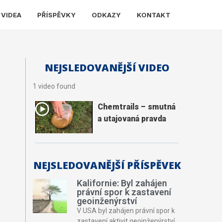
 VIDEA
PŘÍSPĚVKY
ODKAZY
KONTAKT
NEJSLEDOVANĚJŠÍ VIDEO
1 video found
Chemtrails – smutná
a utajovaná pravda
NEJSLEDOVANĚJŠÍ PŘÍSPĚVEK
Kalifornie: Byl zahájen
právní spor k zastavení
geoinženýrství
V USA byl zahájen právní spor k
zastavení aktivit geoinženýrství