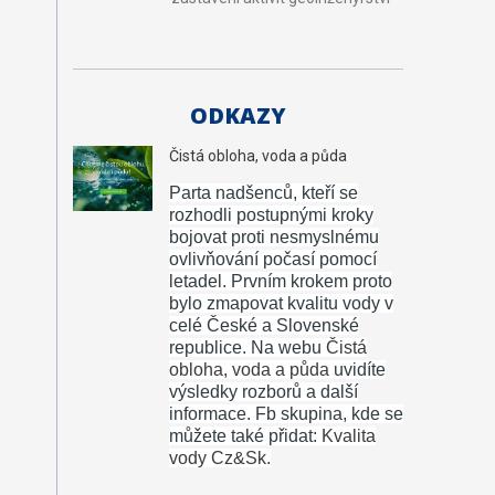
ODKAZY
Čistá obloha, voda a půda
Parta nadšenců, kteří se
rozhodli postupnými kroky
bojovat proti nesmyslnému
ovlivňování počasí pomocí
letadel.
Prvním krokem proto
bylo zmapovat kvalitu vody v
celé České a Slovenské
republice. Na webu
Čistá
obloha, voda a půda
uvidíte
výsledky rozborů a další
informace. Fb skupina, kde se
můžete také přidat:
Kvalita
vody Cz&Sk.