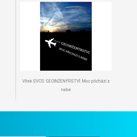
Vítek SVCS: GEOINŽENÝRSTVÍ. Moc přichází z
nebe