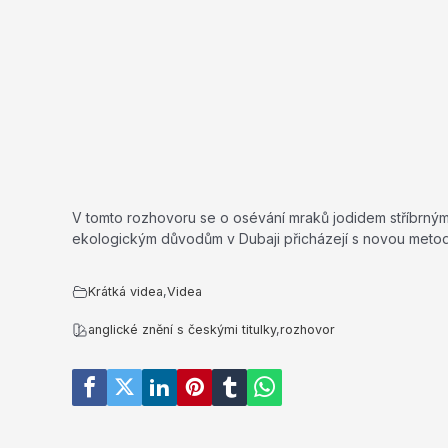
V tomto rozhovoru se o osévání mraků jodidem stříbrným h
ekologickým důvodům v Dubaji přicházejí s novou metodo
Krátká videa
,
Videa
anglické znění s českými titulky
,
rozhovor