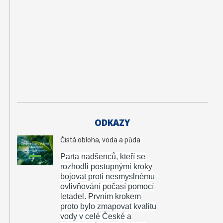
ž
e
n
ý
r
s
t
ví
ODKAZY
Čistá obloha, voda a půda
Parta nadšenců, kteří se
rozhodli postupnými kroky
bojovat proti nesmyslnému
ovlivňování počasí pomocí
letadel.
Prvním krokem
proto bylo zmapovat kvalitu
vody v celé České a