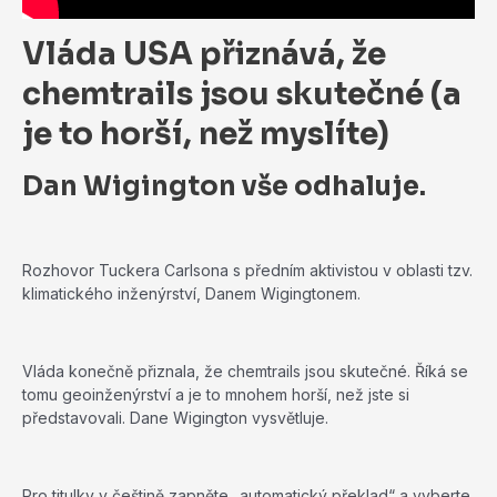
Vláda USA přiznává, že
chemtrails jsou skutečné (a
je to horší, než myslíte)
Dan Wigington vše odhaluje.
Rozhovor Tuckera Carlsona s předním aktivistou v oblasti tzv.
klimatického inženýrství, Danem Wigingtonem.
Vláda konečně přiznala, že chemtrails jsou skutečné. Říká se
tomu geoinženýrství a je to mnohem horší, než jste si
představovali. Dane Wigington vysvětluje.
Pro titulky v češtině zapněte „automatický překlad“ a vyberte