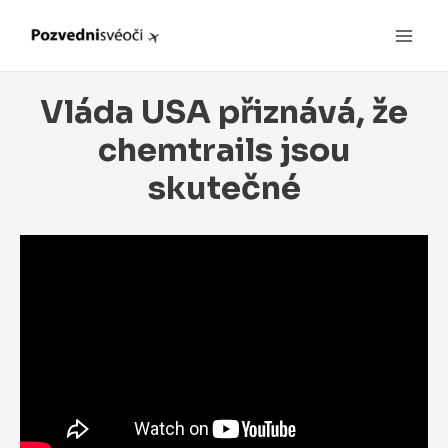
Main
Men
Vláda USA přiznává, že
chemtrails jsou
skutečné