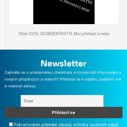
Vítek SVCS: GEOINŽENÝRSTVÍ. Moc přichází z nebe
Newsletter
Zajímáte se o problematiku chemtrails a chcete být informováni o
nových příspěvcích a videích? Přihlaste se k odběru zadáním své
e-mailové adresy.
Pokračováním přijímáte zásady ochrany osobních údajů