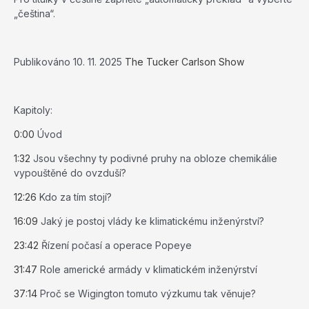
„čeština“.
Publikováno
10. 11. 2025
The Tucker Carlson Show
Kapitoly:
0:00
Úvod
1:32
Jsou všechny ty podivné pruhy na obloze chemikálie
vypouštěné do ovzduší?
12:26
Kdo za tím stojí?
16:09
Jaký je postoj vlády ke klimatickému inženýrství?
23:42
Řízení počasí a operace Popeye
31:47
Role americké armády v klimatickém inženýrství
37:14
Proč se Wigington tomuto výzkumu tak věnuje?