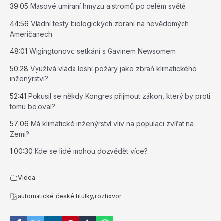
39:05
Masové umírání hmyzu a stromů po celém světě
44:56
Vládní testy biologických zbraní na nevědomých
Američanech
48:01
Wigingtonovo setkání s Gavinem Newsomem
50:28
Využívá vláda lesní požáry jako zbraň klimatického
inženýrství?
52:41
Pokusil se někdy Kongres přijmout zákon, který by proti
tomu bojoval?
57:06
Má klimatické inženýrství vliv na populaci zvířat na
Zemi?
1:00:30
Kde se lidé mohou dozvědět více?
Videa
automatické české titulky
,
rozhovor