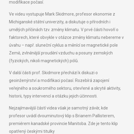
modifikace počasí.
Ve videu vystupuje Mark Skidmore, profesor ekonomie z
Michiganské státní univerzity, a diskutuje o přírodních i
umělých příčinách tzv. změny klimatu. V prvé části hovoří o
faktorech, které obvykle v otázce změny klimatu
nebereme
v
úvahu – např. sluneční cyklus a měnící se magnetické pole
Země, zvlněnější proudění vzduchu a posuny zemských
(fyzických, nikoli magnetických) pólů.
V další části prof. Skidmore přechází k diskuzi o
geoinženýrství a modifikaci počasí. Rozebírá zapojení
veřejného a soukromého sektoru, otevřené a skryté aktivity,
historii, typy intervencí a otázku jejich účinnosti.
Nejzajímavější částí videa však je samotný závěr, kde
profesor uvádí dvouminutový klip s Brianem Pallisterem,
premiérem kanadské provincie Manitoba. Zde je tento klip
opatřený českými titulky