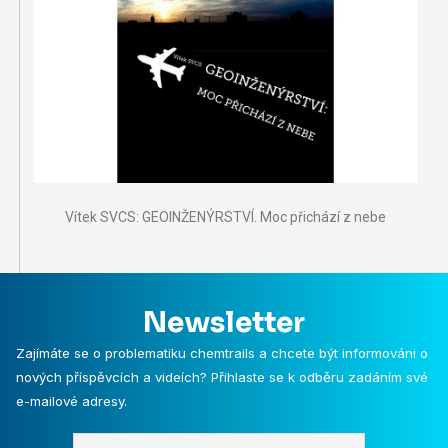
Vítek SVCS: GEOINŽENÝRSTVÍ. Moc přichází z nebe
Newsletter
Zajímáte se o problematiku chemtrails a chcete být informováni o
nových příspěvcích a videích? Přihlaste se k odběru zadáním své
e-mailové adresy.