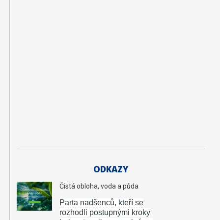
g
e
oi
n
ž
e
n
ý
r
s
t
ví
ODKAZY
Čistá obloha, voda a půda
Parta nadšenců, kteří se
rozhodli postupnými kroky