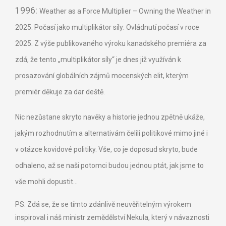
1996:
Weather as a Force Multiplier – Owning the Weather in
2025: Počasí jako multiplikátor síly: Ovládnutí počasí v roce
2025. Z výše publikovaného výroku kanadského premiéra za
zdá, že tento „multiplikátor síly“ je dnes již využíván k
prosazování globálních zájmů mocenských elit, kterým
premiér děkuje za dar deště.
Nic nezůstane skryto navěky a historie jednou zpětně ukáže,
jakým rozhodnutím a alternativám čelili politikové mimo jiné i
v otázce kovidové politiky. Vše, co je doposud skryto, bude
odhaleno, až se naši potomci budou jednou ptát, jak jsme to
vše mohli dopustit…
PS: Zdá se, že se tímto zdánlivě neuvěřitelným výrokem
inspiroval i náš ministr zemědělství Nekula, který v návaznosti