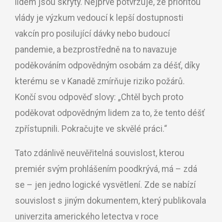
lidem jsou skryty. Nejprve potvrzuje, že prioritou
vlády je výzkum vedoucí k lepší dostupnosti
vakcín pro posilující dávky nebo budoucí
pandemie, a bezprostředně na to navazuje
poděkováním odpovědným osobám za déšť, díky
kterému se v Kanadě zmírňuje riziko požárů.
Končí svou odpověď slovy: „
Chtěl bych proto
poděkovat odpovědným
lidem za to, že tento déšť
zpřístupnili. Pokračujte ve skvělé práci.“
Tato zdánlivě neuvěřitelná souvislost, kterou
premiér svým prohlášením poodkrývá, má – zdá
se – jen jedno logické vysvětlení. Zde se nabízí
souvislost s jiným dokumentem, který publikovala
univerzita amerického letectva v roce